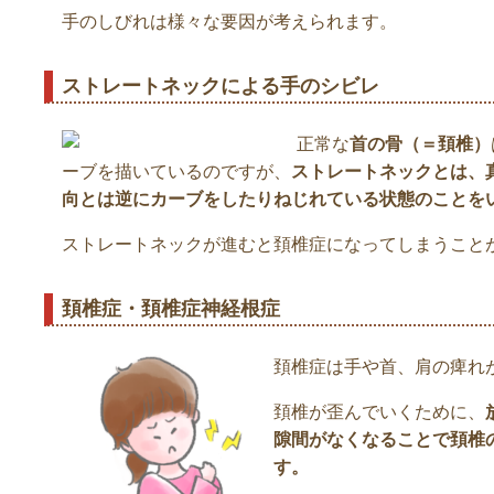
手のしびれは様々な要因が考えられます。
ストレートネックによる手のシビレ
正常な
首の骨（＝頚椎）
ーブを描いているのですが、
ストレートネックとは、
向とは逆にカーブをしたりねじれている状態のことを
ストレートネックが進むと頚椎症になってしまうこと
頚椎症・頚椎症神経根症
頚椎症は手や首、肩の痺れ
頚椎が歪んでいくために、
隙間がなくなることで頚椎
す。