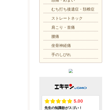
頭痛・めまい
むち打ち後遺症・頚椎症
ストレートネック
肩こり・首痛
腰痛
坐骨神経痛
手のしびれ